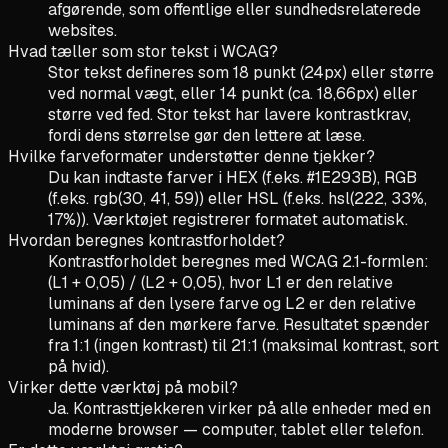
afgørende, som offentlige eller sundhedsrelaterede
websites.
Hvad tæller som stor tekst i WCAG?
Stor tekst defineres som 18 punkt (24px) eller større
ved normal vægt, eller 14 punkt (ca. 18,66px) eller
større ved fed. Stor tekst har lavere kontrastkrav,
fordi dens størrelse gør den lettere at læse.
Hvilke farveformater understøtter denne tjekker?
Du kan indtaste farver i HEX (f.eks. #1E293B), RGB
(f.eks. rgb(30, 41, 59)) eller HSL (f.eks. hsl(222, 33%,
17%)). Værktøjet registrerer formatet automatisk.
Hvordan beregnes kontrastforholdet?
Kontrastforholdet beregnes med WCAG 2.1-formlen:
(L1 + 0,05) / (L2 + 0,05), hvor L1 er den relative
luminans af den lysere farve og L2 er den relative
luminans af den mørkere farve. Resultatet spænder
fra 1:1 (ingen kontrast) til 21:1 (maksimal kontrast, sort
på hvid).
Virker dette værktøj på mobil?
Ja. Kontrasttjekkeren virker på alle enheder med en
moderne browser — computer, tablet eller telefon.