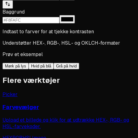
Baggrund
Indtast to farver for at tjekke kontrasten
Understøtter HEX-, RGB-, HSL- og OKLCH-formater
Prøv et eksempel
Mørk på lys
Hvid på blå
Grå på hvid
Flere værktøjer
Picker
Farvevælger
Upload et billede og klik for at udtrække HEX-, RGB- og
HSL-farvekoder.
HEX
RGB
HSL
Image