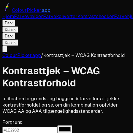
ColourPicker.
app
Hjem
Farvevælger
Farvekonverter
Kontrastchecker
Farvehju
Dark
Dansk
Dark
Dansk
ColourPicker.app
/
Kontrasttjek – WCAG Kontrastforhold
Kontrasttjek – WCAG
Kontrastforhold
Indtast en forgrunds- og baggrundsfarve for at tjekke
kontrastforholdet og se, om din kombination opfylder
WCAG AA og AAA tilgængelighedsstandarder.
Forgrund