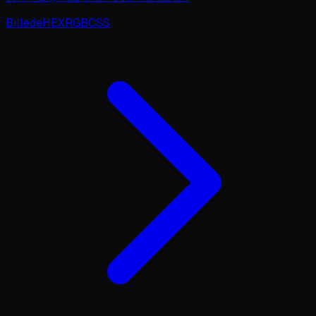
Billede
HEX
RGB
CSS