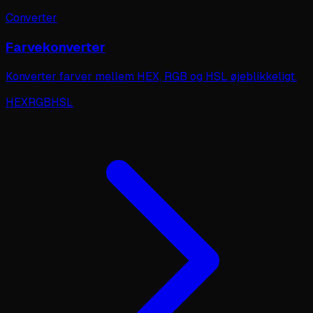
Converter
Farvekonverter
Konverter farver mellem HEX, RGB og HSL øjeblikkeligt.
HEX
RGB
HSL