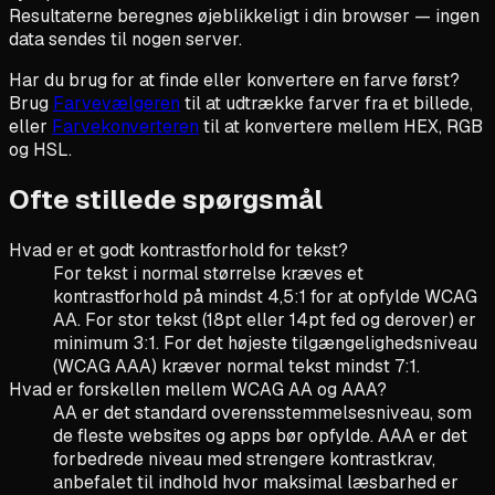
Resultaterne beregnes øjeblikkeligt i din browser — ingen
data sendes til nogen server.
Har du brug for at finde eller konvertere en farve først?
Brug
Farvevælgeren
til at udtrække farver fra et billede,
eller
Farvekonverteren
til at konvertere mellem HEX, RGB
og HSL.
Ofte stillede spørgsmål
Hvad er et godt kontrastforhold for tekst?
For tekst i normal størrelse kræves et
kontrastforhold på mindst 4,5:1 for at opfylde WCAG
AA. For stor tekst (18pt eller 14pt fed og derover) er
minimum 3:1. For det højeste tilgængelighedsniveau
(WCAG AAA) kræver normal tekst mindst 7:1.
Hvad er forskellen mellem WCAG AA og AAA?
AA er det standard overensstemmelsesniveau, som
de fleste websites og apps bør opfylde. AAA er det
forbedrede niveau med strengere kontrastkrav,
anbefalet til indhold hvor maksimal læsbarhed er