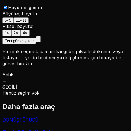
Büyüteci göster
Büyüteç boyutu
:
5×5
11×11
Piksel boyutu
:
1×
2×
4×
Yeni görsel yükle
Bir renk seçmek için herhangi bir piksele dokunun veya
tıklayın — ya da bu demoyu değiştirmek için buraya bir
görsel bırakın.
Anlık
—
SEÇİLİ
Henüz seçim yok
Daha fazla araç
DÖNÜŞTÜRÜCÜ