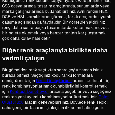
Bulduğunuz renk kodunu kopyalayarak web projelerinde,
CSS dosyalarında, tasarım araçlarında, sunumlarda veya
marka çalışmalarında kullanabilirsiniz. Aynı rengin HEX,
RGB ve HSL karşılıklarını görmek, farklı araçlarda uyumlu
çalışma açısından da faydalıdır. Bir görselden aldığınız
rengi daha sonra başka tasarımlarda kullanmak, mevcut
bir palete eklemek veya benzer tonları karşılaştırmak
çok daha kolay hale gelir.
Diğer renk araçlarıyla birlikte daha
verimli çalışın
Bir görselden renk seçtikten sonra çoğu zaman işiniz
burada bitmez. Seçtiğiniz kodu farklı formatlara
dönüştürmek için
Renk Dönüştürücü
aracını kullanabilir,
renk kombinasyonlarının okunabilirliğini kontrol etmek
için
Kontrast Denetleyici
aracına geçebilir veya seçtiğiniz
renkten yeni uyumlu kombinasyonlar üretmek için
Palet
Oluşturucu
aracını deneyebilirsiniz. Böylece renk seçici,
daha geniş bir tasarım iş akışının ilk adımı haline gelir.