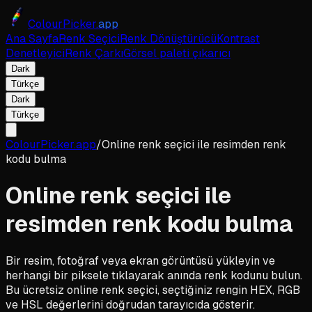
ColourPicker.
app
Ana Sayfa
Renk Seçici
Renk Dönüştürücü
Kontrast
Denetleyici
Renk Çarkı
Görsel paleti çıkarıcı
Dark
Türkçe
Dark
Türkçe
ColourPicker.app
/
Online renk seçici ile resimden renk
kodu bulma
Online renk seçici ile
resimden renk kodu bulma
Bir resim, fotoğraf veya ekran görüntüsü yükleyin ve
herhangi bir piksele tıklayarak anında renk kodunu bulun.
Bu ücretsiz online renk seçici, seçtiğiniz rengin HEX, RGB
ve HSL değerlerini doğrudan tarayıcıda gösterir.