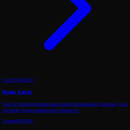
OLUŞTURUCU
Renk Çarkı
Tek bir temel renkten beş renkli tamamlayıcı, benzer, üçlü
ve diğer uyum paletlerini oluşturun.
Uyum
HSL
HEX