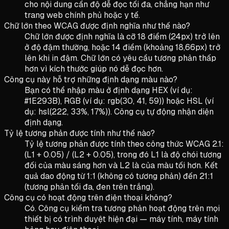
cho nội dung cần độ dễ đọc tối đa, chẳng hạn như
trang web chính phủ hoặc y tế.
Chữ lớn theo WCAG được định nghĩa như thế nào?
Chữ lớn được định nghĩa là cỡ 18 điểm (24px) trở lên
ở độ đậm thường, hoặc 14 điểm (khoảng 18,66px) trở
lên khi in đậm. Chữ lớn có yêu cầu tương phản thấp
hơn vì kích thước giúp nó dễ đọc hơn.
Công cụ này hỗ trợ những định dạng màu nào?
Bạn có thể nhập màu ở định dạng HEX (ví dụ:
#1E293B), RGB (ví dụ: rgb(30, 41, 59)) hoặc HSL (ví
dụ: hsl(222, 33%, 17%)). Công cụ tự động nhận diện
định dạng.
Tỷ lệ tương phản được tính như thế nào?
Tỷ lệ tương phản được tính theo công thức WCAG 2.1:
(L1 + 0.05) / (L2 + 0.05), trong đó L1 là độ chói tương
đối của màu sáng hơn và L2 là của màu tối hơn. Kết
quả dao động từ 1:1 (không có tương phản) đến 21:1
(tương phản tối đa, đen trên trắng).
Công cụ có hoạt động trên điện thoại không?
Có. Công cụ kiểm tra tương phản hoạt động trên mọi
thiết bị có trình duyệt hiện đại — máy tính, máy tính