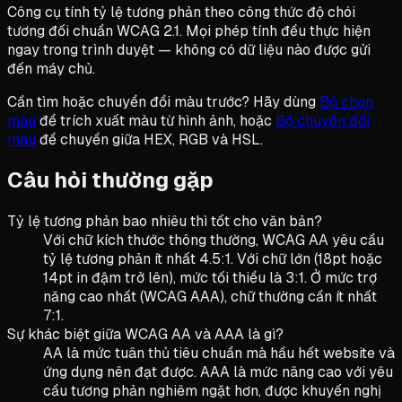
Công cụ tính tỷ lệ tương phản theo công thức độ chói
tương đối chuẩn WCAG 2.1. Mọi phép tính đều thực hiện
ngay trong trình duyệt — không có dữ liệu nào được gửi
đến máy chủ.
Cần tìm hoặc chuyển đổi màu trước? Hãy dùng
Bộ chọn
màu
để trích xuất màu từ hình ảnh, hoặc
Bộ chuyển đổi
màu
để chuyển giữa HEX, RGB và HSL.
Câu hỏi thường gặp
Tỷ lệ tương phản bao nhiêu thì tốt cho văn bản?
Với chữ kích thước thông thường, WCAG AA yêu cầu
tỷ lệ tương phản ít nhất 4.5:1. Với chữ lớn (18pt hoặc
14pt in đậm trở lên), mức tối thiểu là 3:1. Ở mức trợ
năng cao nhất (WCAG AAA), chữ thường cần ít nhất
7:1.
Sự khác biệt giữa WCAG AA và AAA là gì?
AA là mức tuân thủ tiêu chuẩn mà hầu hết website và
ứng dụng nên đạt được. AAA là mức nâng cao với yêu
cầu tương phản nghiêm ngặt hơn, được khuyến nghị