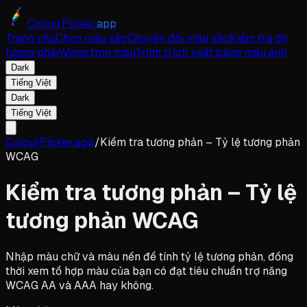
ColourPicker.
app
Trang chủ
Chọn màu sắc
Chuyển đổi màu sắc
Kiểm tra độ
tương phản
Vòng tròn màu
Trình trích xuất bảng màu ảnh
Dark
Tiếng Việt
Dark
Tiếng Việt
ColourPicker.app
/
Kiểm tra tương phản – Tỷ lệ tương phản
WCAG
Kiểm tra tương phản – Tỷ lệ
tương phản WCAG
Nhập màu chữ và màu nền để tính tỷ lệ tương phản, đồng
thời xem tổ hợp màu của bạn có đạt tiêu chuẩn trợ năng
WCAG AA và AAA hay không.