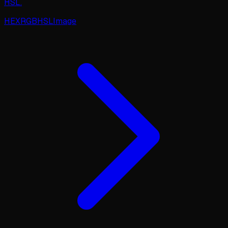
HSL.
HEX
RGB
HSL
Image