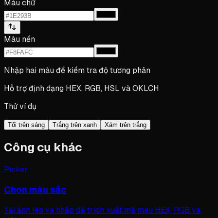
Màu chữ
Màu nền
Nhập hai màu để kiểm tra độ tương phản
Hỗ trợ định dạng HEX, RGB, HSL và OKLCH
Thử ví dụ
Tối trên sáng
Trắng trên xanh
Xám trên trắng
Công cụ khác
Picker
Chọn màu sắc
Tải ảnh lên và nhấp để trích xuất mã màu HEX, RGB và