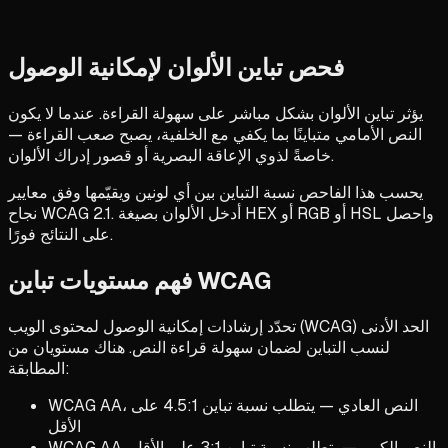
فحص تباين الألوان لإمكانية الوصول
يؤثر تباين الألوان بشكل مباشر على سهولة القراءة. عندما لا يكون
النص الأمامي متباينًا بما يكفي مع الخلفية، يصبح صعب القراءة —
خاصةً لذوي الإعاقة البصرية أو قصور إدراك الألوان.
يحسب هذا الفاحص نسبة التباين بين أي لونين ويقيّمها وفق معايير
نجاح WCAG 2.1. أدخل الألوان بصيغة HEX أو RGB أو HSL واحصل
على النتائج فورًا.
فهم مستويات تباين WCAG
تحدّد إرشادات إمكانية الوصول لمحتوى الويب (WCAG) الحد الأدنى
لنسب التباين لضمان سهولة قراءة النص. هناك مستويان من
المطابقة:
WCAG AA، النص العادي — يتطلب نسبة تباين 4.5:1 على
الأقل
WCAG AA، النص الكبير — يتطلب نسبة تباين 3:1 على الأقل