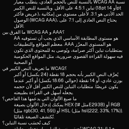
بالنسبة للنص بالحجم العادي، يتطلب معيار WCAG AA نسبة
تباين 4.5:1 على الأقل. وبالنسبة للنص الكبير (18pt أو 14pt
عريض فأكثر)، الحد الأدنى هو 3:1. لأعلى مستوى من إمكانية
الوصول (WCAG AAA)، يحتاج النص العادي إلى 7:1 على
الأقل.
ما الفرق بين WCAG AA و AAA؟
AA هو مستوى المطابقة الأساسي الذي يجب أن تستوفيه
معظم المواقع والتطبيقات. AAA هو المستوى المعزّز
بمتطلبات تباين أكثر صرامة، ويُوصى به للمحتوى الذي تكون
فيه سهولة القراءة القصوى ضرورية، مثل المواقع الحكومية
أو الصحية.
ما تعريف النص الكبير في WCAG؟
يُعرَّف النص الكبير بأنه بحجم 18 نقطة (24 بكسل) أو أكبر
بوزن عادي، أو 14 نقطة (حوالي 18.66 بكسل) أو أكبر عندما
يكون عريضًا. متطلبات التباين للنص الكبير أقل لأن حجمه
يجعله أسهل في القراءة بطبيعته.
ما صيغ الألوان التي يدعمها هذا الفاحص؟
يمكنك إدخال الألوان بصيغة HEX (مثل #1E293B) أو RGB
(مثل rgb(30, 41, 59)) أو HSL (مثل hsl(222, 33%, 17%)).
تُكتشف الصيغة تلقائيًا.
كيف تُحسَب نسبة التباين؟
تُحسَب نسبة التباين باستخدام معادلة WCAG 2.1: ‏(L1 +