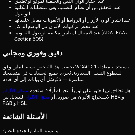
عند اختيار ألوان النص والخلفية لموقع أو تطبيق
عند التحقق من أن نظام التصميم يفي بمتطلبات إمكانية
الوصول
عند اختبار ألوان الأزرار أو الروابط أو الأيقونات مقابل خلفياتها
عند فحص تركيبات الألوان في الوضع الداكن
عند الامتثال لمعايير إمكانية الوصول القانونية (ADA، EAA،
Section 508)
دقيق وفوري ومجاني
يحسب هذا الفاحص نسبة التباين وفق WCAG 2.1 باستخدام معادلة
السطوع النسبي المعيارية. تُجرى جميع الحسابات في متصفحك
مباشرة — لا تُرسَل أي بيانات إلى أي خادم.
هل تحتاج إلى العثور على لون أو تحويله أولًا؟ استخدم
منتقي الألوان
لاستخراج الألوان من صورة، أو
محوّل الألوان
للتبديل بين HEX و
RGB و HSL.
الأسئلة الشائعة
ما نسبة التباين الجيدة للنص؟