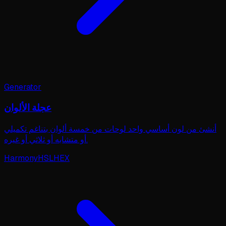
Generator
عجلة الألوان
أنشئ من لون أساسي واحد لوحات من خمسة ألوان بتناغم تكميلي
أو متشابه أو ثلاثي أو غيره.
Harmony
HSL
HEX