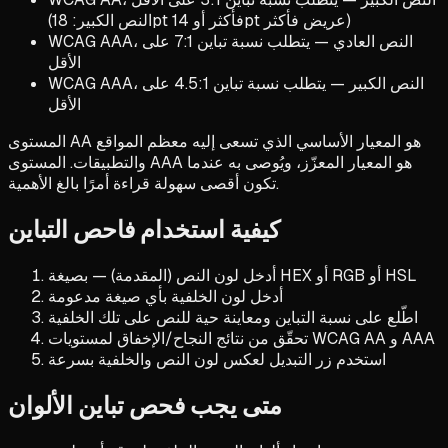
(النص الكبير: 18pt فأكثر أو 14pt عريض فأكثر)
WCAG AAA، النص العادي — يتطلب نسبة تباين 7:1 على
الأقل
WCAG AAA، النص الكبير — يتطلب نسبة تباين 4.5:1 على
الأقل
المستوى AA هو المعيار الأساسي الذي تسعى إليه معظم المواقع
والتطبيقات. المستوى AAA هو المعيار المعزّز، ويُوصى به عندما
تكون أقصى سهولة قراءة أمرًا بالغ الأهمية.
كيفية استخدام فاحص التباين
أدخل لون النص (المقدمة) — بصيغة HEX أو RGB أو HSL
أدخل لون الخلفية بأي صيغة مدعومة
اطّلع على نسبة التباين ومعاينة حية للنص على تلك الخلفية
تحقّق من نتائج النجاح/الإخفاق لمستويات WCAG AA و AAA
استخدم زر التبديل لعكس لون النص والخلفية بسرعة
متى يجب فحص تباين الألوان