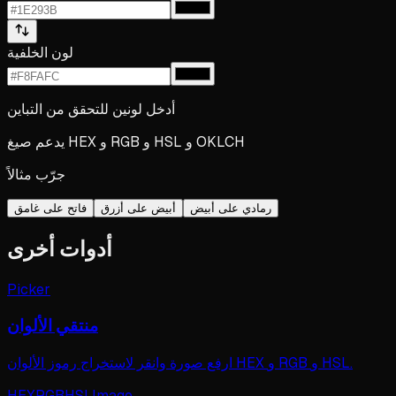
لون الخلفية
أدخل لونين للتحقق من التباين
يدعم صيغ HEX و RGB و HSL و OKLCH
جرّب مثالاً
رمادي على أبيض
أبيض على أزرق
فاتح على غامق
أدوات أخرى
Picker
منتقي الألوان
ارفع صورة وانقر لاستخراج رموز الألوان HEX و RGB و HSL.
HEX
RGB
HSL
Image