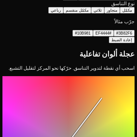
نوع التناسق
مكمّل
متجاور
ثلاثي
مكمّل منقسم
رباعي
جرّب مثالاً
#10B981
#EF4444
#3B82F6
إعادة الضبط
عجلة ألوان تفاعلية
اسحب أي نقطة لتدوير التناسق. حرّكها نحو المركز لتقليل التشبع.