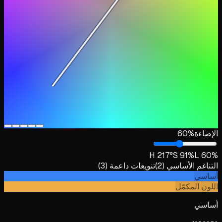
الإضاءة
%
60
H
217
°
S
91
%
L
60
%
التناغم الأساسي
(
2
)
تنويعات داعمة
(
3
)
أساسي
اللون المكمّل
أساسي