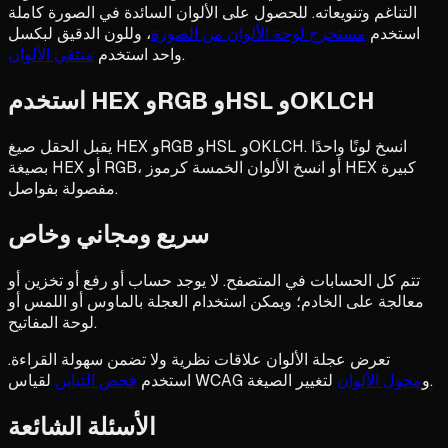
التناغم وتنويعاته. للحصول على الألوان السائدة في الصورة كاملة
استخدم
مستخرج لوحة الألوان من الصورة
، وللون الدقيق لبكسل
.
واحد استخدم
منتقي الألوان
استخدم HEX وRGB وHSL وOKLCH
يقبل الحقل صيغ HEX وRGB وHSL وOKLCH. انسخ لونًا واحدًا
بصيغة HEX أو RGB، أو انسخ الألوان الخمسة كرموز HEX كبيرة
مفصولة بفواصل.
سريع ومجاني وخاص
تتم كل الحسابات في المتصفح. لا يوجد حساب أو رفع أو تخزين أو
معالجة على الخادم؛ ويمكن استخدام العجلة بالماوس أو اللمس أو
لوحة المفاتيح.
تعرض عجلة الألوان علاقات نظرية ولا تضمن سهولة القراءة.
لتغيير الصيغة.
لقياس WCAG و
محول الألوان
استخدم
فحص التباين
الأسئلة الشائعة