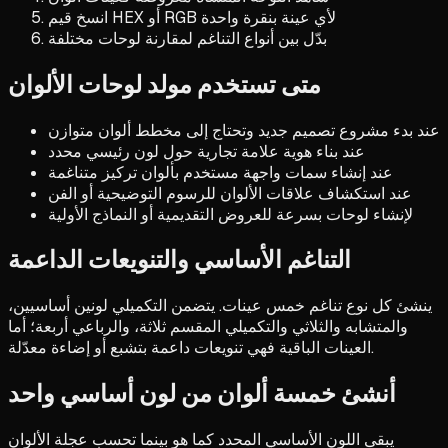
انسخ قيم HEX أو RGB لأي عينة بنقرة واحدة
بدّل بين أنواع التناغم لمقارنة لوحات مختلفة
متى تستخدم مولد لوحات الألوان
عند بدء مشروع تصميم جديد وتحتاج إلى مخطط ألوان متوازن
عند بناء هوية علامة تجارية حول لون رئيسي محدد
عند إنشاء سمات واجهة مستخدم بألوان تركيز متناغمة
عند استكشاف علاقات الألوان للرسوم التوضيحية أو الفن
لإنشاء لوحات بسرعة للعروض التقديمية أو النماذج الأولية
التناغم الأساسي والتنويعات الداعمة
ينشئ كل نوع تناغم خمس عينات. يتضمن التكميلي لونين أساسيين،
والمتشابه والثلاثي والتكميلي المقسم ثلاثة، والرباعي أربعة؛ أما
العينات الباقية فهي تنويعات داعمة بتشبع أو إضاءة معدّلة.
أنشئ خمسة ألوان من لون أساسي واحد
يبقى اللون الأساسي المحدد كما هو بينما تحسب عجلة الألوان