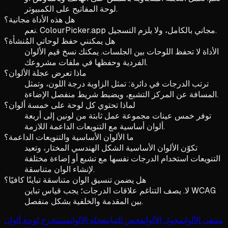
لوحة المفاتيح على الكمبيوتر.
هل هذه الأداة مجانية؟
نعم. ColourPicker.app مجاني بالكامل، ولا يلزم التسجيل.
هل يمكنني حفظ لوحاتي المُنشأة؟
الأداة لا تحفظ اللوحات بين الجلسات. يمكنك نسخ قيم الألوان
الفردية وحفظها في ملفات مشروعك.
ماذا تعرض عجلة الألوان؟
ترتب الدرجات في دائرة: تمثل الزاوية درجة اللون، وتمثل
المسافة عن المركز التشبع، ويضبط شريط منفصل الإضاءة.
لماذا تحتوي كل لوحة على خمسة ألوان؟
توفر خمس عينات مجموعة عمل ثابتة من لونين إلى أربعة
ألوان أساسية مع التنويعات الداعمة اللازمة.
ما الألوان الأساسية والتنويعات الداعمة؟
تكوّن الألوان الأساسية الشكل الهندسي المختار، وتعيد
التنويعات استخدام الدرجات نفسها مع تشبع أو إضاءة مختلفة
لإنشاء الوان متناسقة.
هل يضمن تنسيق الوان متناسقة تباينًا كافيًا؟
لا. يصف التناغم علاقات الدرجات؛ يجب قياس تباين WCAG
بين المقدمة والخلفية بشكل منفصل.
منتقي الألوان
محول الألوان
فحص التباين
عجلة الألوان
مستخرج لوحة ألوان