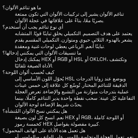
ما هو تناغم الألوان؟
تناغم الألوان يشير إلى تركيبات الألوان التي تكون ممتعة
بصريًا معًا، بناءً على علاقاتها في عجلة الألوان.
أي نوع تناغم يجب أن أستخدم؟
يعتمد على هدف التصميم. التكميلي يخلق تباينًا قويًا. المتشابه
يشعر بالهدوء. الثلاثي حيوي ومتوازن. التكميلي المقسم يقدم
تباينًا أنعم. الرباعي يعطي لوحات غنية ومعقدة.
ما تنسيقات الألوان التي يمكنني إدخالها؟
يمكنك إدخال HEX أو RGB أو HSL أو OKLCH، وتكتشف
الأداة الصيغة تلقائيًا.
كيف تُحسب ألوان اللوحة؟
يُحوّل اللون الأساسي إلى HSL ويوضع عند زوايا الدرجات
الدقيقة للتناغم المختار. تُوسّع كل علاقة إلى خمس عينات
عملية بتدرجات متوازنة من التشبع والإضاءة. تعرض العجلة
التفاعلية كل عينة: سحب نقطة واحدة يدير التناغم كاملًا، بينما
يحدّث شريط الإضاءة لوحة الألوان.
هل يمكنني نسخ الألوان المُنشأة؟
نعم. انسخ كل لون بصيغة HEX أو RGB، أو اللوحة كاملة
كخمسة رموز HEX كبيرة مفصولة بفواصل.
هل تعمل هذه الأداة على الهاتف المحمول؟
نعم. تعمل العجلة المتجاوبة باللمس على الهاتف وبالماوس أو