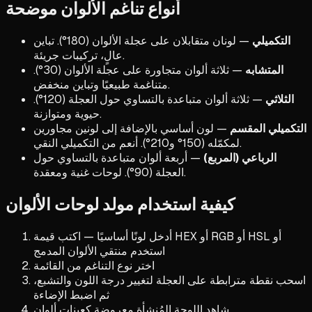
أنواع تناغم الألوان موضحة
التكميلي
— لونان متقابلان على عجلة الألوان (180°). تباين
عالٍ، تركيبات جريئة.
المتشابه
— ثلاثة ألوان متجاورة على عجلة الألوان (30°).
متناغمة طبيعيًا وتباين منخفض.
الثلاثي
— ثلاثة ألوان متباعدة بالتساوي حول العجلة (120°).
حيوية ومتوازنة.
التكميلي المقسم
— لون أساسي بالإضافة إلى لونين مجاورين
لمكمّله (150° و210°). أنعم من التكميلي النقي.
الرباعي (المربع)
— أربعة ألوان متباعدة بالتساوي حول
العجلة (90°). لوحات غنية ومعقدة.
كيفية استخدام مولد لوحات الألوان
أدخل لونًا أساسيًا — اكتب قيمة HEX أو RGB أو HSL أو
استخدم منتقي الألوان المدمج
اختر نوع التناغم من القائمة
اسحب نقطة مترابطة على العجلة لتغيير درجة اللون والتشبع،
ثم اضبط الإضاءة
شاهد اللوحة المُنشأة معروضة كعينات ألوان