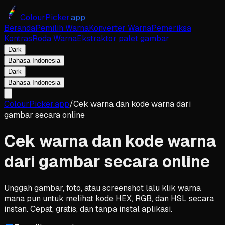
ColourPicker.
app
Beranda
Pemilih Warna
Konverter Warna
Pemeriksa
Kontras
Roda Warna
Ekstraktor palet gambar
Dark
Bahasa Indonesia
Dark
Bahasa Indonesia
ColourPicker.app
/
Cek warna dan kode warna dari
gambar secara online
Cek warna dan kode warna
dari gambar secara online
Unggah gambar, foto, atau screenshot lalu klik warna
mana pun untuk melihat kode HEX, RGB, dan HSL secara
instan. Cepat, gratis, dan tanpa instal aplikasi.