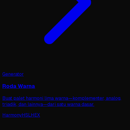
Generator
Roda Warna
Buat palet harmoni lima warna—komplementer, analog,
triadik, dan lainnya—dari satu warna dasar.
Harmony
HSL
HEX