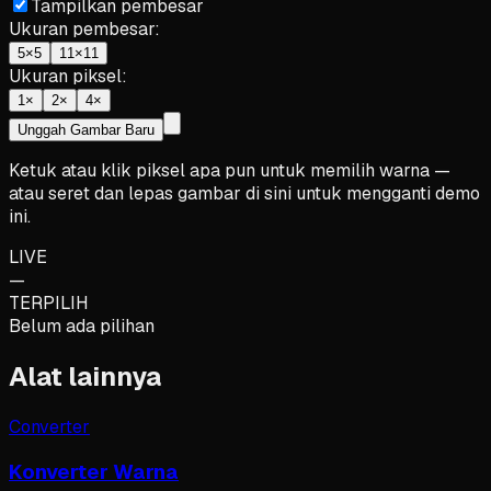
Tampilkan pembesar
Ukuran pembesar
:
5×5
11×11
Ukuran piksel
:
1×
2×
4×
Unggah Gambar Baru
Ketuk atau klik piksel apa pun untuk memilih warna —
atau seret dan lepas gambar di sini untuk mengganti demo
ini.
LIVE
—
TERPILIH
Belum ada pilihan
Alat lainnya
Converter
Konverter Warna