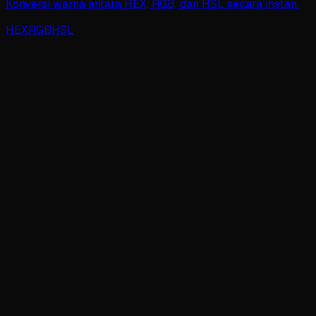
Konversi warna antara HEX, RGB, dan HSL secara instan.
HEX
RGB
HSL