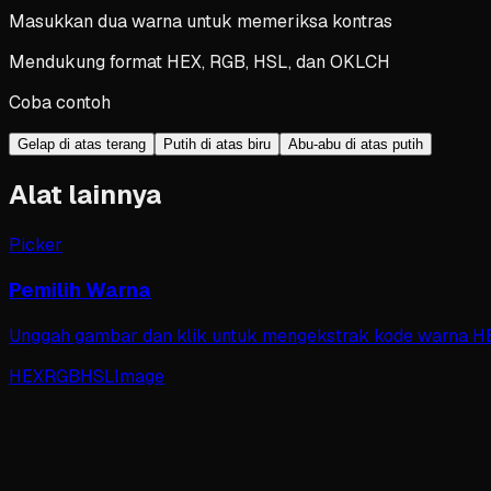
Masukkan dua warna untuk memeriksa kontras
Mendukung format HEX, RGB, HSL, dan OKLCH
Coba contoh
Gelap di atas terang
Putih di atas biru
Abu-abu di atas putih
Alat lainnya
Picker
Pemilih Warna
Unggah gambar dan klik untuk mengekstrak kode warna HE
HEX
RGB
HSL
Image