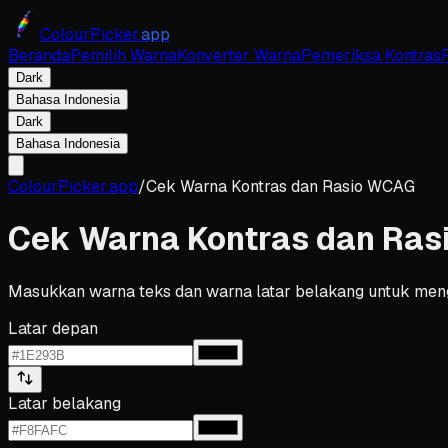
ColourPicker.
app
Beranda
Pemilih Warna
Konverter Warna
Pemeriksa Kontras
Dark
Bahasa Indonesia
Dark
Bahasa Indonesia
ColourPicker.app
/
Cek Warna Kontras dan Rasio WCAG
Cek Warna Kontras dan Ra
Masukkan warna teks dan warna latar belakang untuk meng
Latar depan
Latar belakang